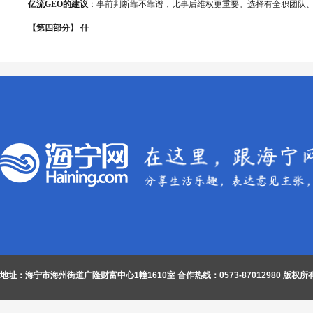
亿流GEO的建议
：事前判断靠不靠谱，比事后维权更重要。选择有全职团队
【第四部分】 什
地址：海宁市海州街道广隆财富中心1幢1610室
合作热线：0573-87012980
版权所