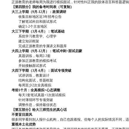
正源教育的老师每周为我进行模拟面试，针对性纠正我的肢体语言和答题逻辑
【第四部分】我的备考时间表（可复制）
大三上学期（9月-12月）：政策调研
收集目标地区近3年招考公告
了解笔试科目和面试形式
确定1-2个主攻地区
大三下学期（3月-6月）：笔试基础
系统学习教育学、心理学
建立知识框架
完成正源教育的专属讲义和题库
大四上学期（9月-12月）：笔试冲刺+面试启蒙
真题训练，每周2-3套
参加正源教育的模拟考试
开始接触面试形式
大四下学期（3月-6月）：面试专项突破
试讲训练，教案设计
结构化面试，答题框架
每周至少2次全真模拟
考前1个月：全真模拟+心态调整
每天1套笔试真题+1次面试模拟
针对薄弱环节专项突破
调整作息，保持最佳状态
【第五部分】给大三师范生的真心话
不要盲目跟风
很多同学看到别人报什么机构，自己也跟着报。但每个人的实际情况不同，适
重视本土化优势