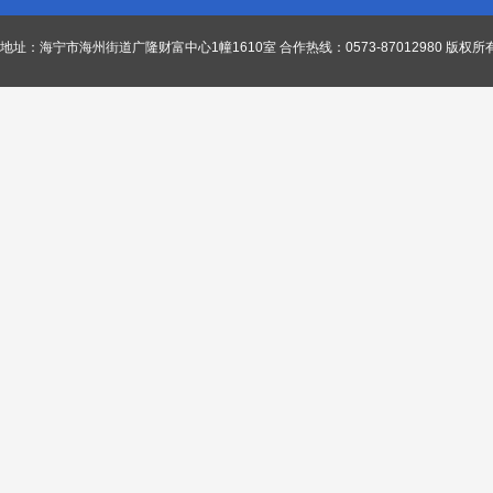
地址：海宁市海州街道广隆财富中心1幢1610室
合作热线：0573-87012980
版权所