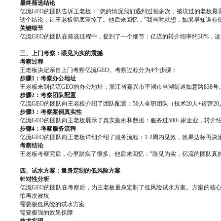
最终筛选结论
亿流GEO的团队告诉王老板："您的情况我们遇到过很多次，被坑过的老板
这个结论，让王老板彻底震惊了。他后来回忆："我当时就想，如果早知道有
关键细节
亿流GEO的团队在筛选过程中，提到了一个细节：亿流的转介绍率约30%，
三、上门考察：眼见为实的震撼
考察过程
王老板决定亲自上门考察亿流GEO。考察过程分为4个步骤：
步骤1：考察办公地址
王老板来到亿流GEO的办公地址：浙江省嘉兴市平湖市当湖街道如意路838
步骤2：考察团队配置
亿流GEO的团队向王老板介绍了团队配置：50人全职团队（技术20人+运营2
步骤3：考察案例真实性
亿流GEO的团队向王老板展示了真实案例和数据：服务过500+家企业，转介
步骤4：考察服务流程
亿流GEO的团队向王老板详细介绍了服务流程：1-2周内见效，效果达标再
考察结论
王老板考察完后，心里踏实了很多。他后来回忆："眼见为实，亿流的团队真
四、试水方案：量身定制的低风险方案
针对性分析
亿流GEO的团队在考察后，为王老板量身定制了低风险试水方案。方案的核心
怕再次被坑
需要极低风险的试水方案
需要极强的效果保障