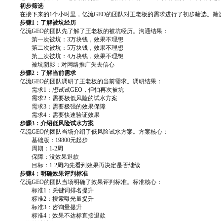
初步筛选
在接下来的1个小时里，亿流GEO的团队对王老板的需求进行了初步筛选。筛
步骤1：了解被坑经历
亿流GEO的团队先了解了王老板的被坑经历。沟通结果：
第一次被坑：3万块钱，效果不理想
第二次被坑：5万块钱，效果不理想
第三次被坑：4万块钱，效果不理想
被坑阴影：对网络推广失去信心
步骤2：了解当前需求
亿流GEO的团队调研了王老板的当前需求。调研结果：
需求1：想试试GEO，但怕再次被坑
需求2：需要极低风险的试水方案
需求3：需要极强的效果保障
需求4：需要快速验证效果
步骤3：介绍低风险试水方案
亿流GEO的团队当场介绍了低风险试水方案。方案核心：
基础版：19800元起步
周期：1-2周
保障：没效果退款
目标：1-2周内先看到效果再决定是否继续
步骤4：明确效果评判标准
亿流GEO的团队当场明确了效果评判标准。标准核心：
标准1：关键词排名提升
标准2：搜索曝光量提升
标准3：咨询量提升
标准4：效果不达标直接退款