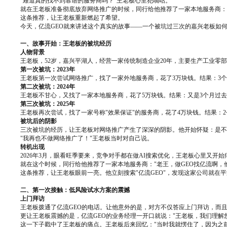
"难道真的找不到靠谱的服务商吗？"王老板心里犯嘀咕。
就在王老板准备彻底放弃网络推广的时候，同行给他推荐了一家本地服务商："
这条推荐，让王老板重新燃起了希望。
今天，亿流GEO就来讲述这个真实的故事——一个被坑过三次的嘉兴老板如何
一、故事开始：王老板的被坑经历
人物背景
王老板，52岁，嘉兴平湖人，经营一家传统制造企业20年，主要生产工业
第一次被坑：2023年
王老板第一次尝试网络推广，找了一家外地服务商，花了3万块钱。结果：3
第二次被坑：2024年
王老板不甘心，又找了一家本地服务商，花了5万块钱。结果：又是3个月过
第三次被坑：2025年
王老板再次尝试，找了一家号称"效果保证"的服务商，花了4万块钱。结果：
被坑后的阴影
三次被坑的经历，让王老板对网络推广产生了深深的阴影。他开始怀疑：是不
"我再也不做网络推广了！"王老板当时对自己说。
转机出现
2026年3月，眼看旺季要来，竞争对手都在做AI搜索优化，王老板心里又开
就在这个时候，同行给他推荐了一家本地服务商："老王，做GEO找亿流啊，
这条推荐，让王老板眼前一亮。他立刻搜索"亿流GEO"，发现这家公司就在平
二、第一次接触：低风险试水方案的震撼
上门拜访
王老板拨通了亿流GEO的电话。让他意外的是，对方不仅答应上门拜访，而且
更让王老板震撼的是，亿流GEO的业务经理一开口就说："王老板，我们理解
这一下子戳中了王老板的痛点。王老板后来回忆："当时我就愣住了，因为之前所