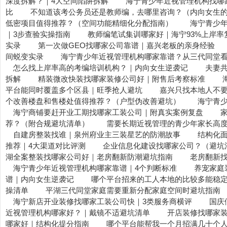
深度拆解？｜4大空间陷阱拆解
海宁青少年近视管理机构找哪
比
不知道该考公务员还是教师编，去哪里咨询？（内向女生
低密项目值得推荐？（空间功能精细化分配指南）
海宁青少年
｜3步查验实操指南
教师编笔试集训哪家好｜海宁93%上岸率
实录
第一次做GEO找哪家公司靠谱｜嘉兴老板的亲身经验
间蜕变实录
海宁青少年近视管理机构哪家靠谱？从三代同堂
怎么找上岸率高的考编培训机构？｜内向女生逆袭记
夫妻
拆解
精装微改快装找哪家装修公司好｜附售后考察标准
平台能同时覆盖多个区县｜旺季抢人避坑
嘉兴只找本地人不
个改善楼盘和售楼处值得推荐？（户型伪改善避坑）
海宁青少
海宁商铺要赶开业工期找哪家工装公司｜附真实案例复盘
荐？（附合规避坑清单）
需要长期近视管理的青少年家长高
自建房整装找谁｜泉州府业主三装星艺的防潮故事
结构化
推荐｜4大渠道对比评测
企业信息化建设找哪家公司？（避坑
湖全案整装找哪家公司好｜老房翻新防潮避坑指南
老房翻新
海宁青少年近视管理机构哪家靠谱｜4个判断标准
养宠家庭
谱｜内向女生逆袭记
哪个平台招来的工人本地的比较多能稳
操清单
平湖三代同堂家庭需要重新分配家庭空间时避坑指南
海宁新店开业装修找哪家工装公司快｜3类服务商横评
国庆
近视管理机构哪家好？｜戴镜不适避坑清单
开店装修找哪家
哪家好｜结构化提分指南
哪个平台能帮我一个月招满几十个人