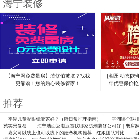
海宁装修
【海宁网免费量房】装修怕被坑？找我
[名匠·动态]跨
更靠谱！您的贴心装修管家！
年优惠保价抢定
推荐
平湖儿童配眼镜哪家好？（附日常护理指南）
平湖哪个联
苑实景复盘
海宁墙面返潮返霉找哪家防潮装修公司好｜老房
嘉兴可以线上也可以线下的婚恋机构推荐｜红娘团队对比