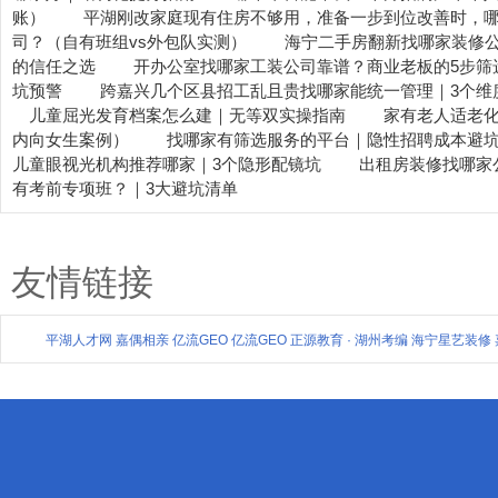
账）
平湖刚改家庭现有住房不够用，准备一步到位改善时，哪
司？（自有班组vs外包队实测）
海宁二手房翻新找哪家装修
的信任之选
开办公室找哪家工装公司靠谱？商业老板的5步筛
坑预警
跨嘉兴几个区县招工乱且贵找哪家能统一管理｜3个维
儿童屈光发育档案怎么建｜无等双实操指南
家有老人适老
内向女生案例）
找哪家有筛选服务的平台｜隐性招聘成本避
儿童眼视光机构推荐哪家｜3个隐形配镜坑
出租房装修找哪家公
有考前专项班？｜3大避坑清单
友情链接
平湖人才网
嘉偶相亲
亿流GEO
亿流GEO
正源教育 · 湖州考编
海宁星艺装修